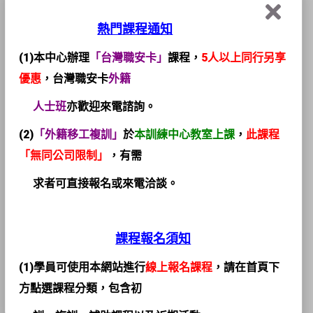
廠商會員
熱門課程通知
(1)本中心辦理
「台灣職安卡」
課程，
5人以上同行另享
優惠
，台灣職安卡
外籍
人
士班
亦歡迎來電諮詢。
(2)
「外籍移工複訓」
於
本訓練中心教室上課
，
此課程
「無同公司限制」
，有需
求者可直接報名或來電洽談。
個人會員
課程報名須知
(1)學員可使用本網站進行
線上報名課程
，請在首頁下
方點選課程分類，包含初