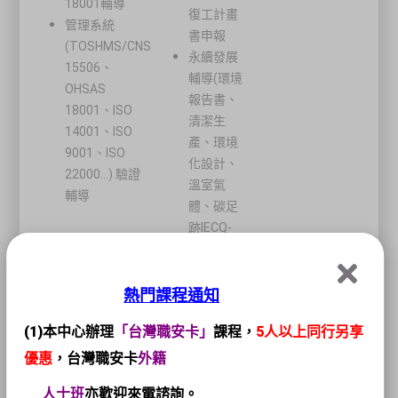
18001輔導
復工計畫
管理系統
書申報
(TOSHMS/CNS
永續發展
15506、
輔導(環境
OHSAS
報告書、
18001、ISO
清潔生
14001、ISO
產、環境
9001、ISO
化設計、
22000...) 驗證
溫室氣
輔導
體、碳足
跡IECQ-
080000、
RoHS、
EuP)
熱門課程通知
登
(1)本中心辦理
「台灣職安卡」
課程，
5人以上同行另享
錄
優惠
，台灣職安卡
外籍
SD類永續發展服務機構
類
別
人
士班
亦歡迎來電諮詢。