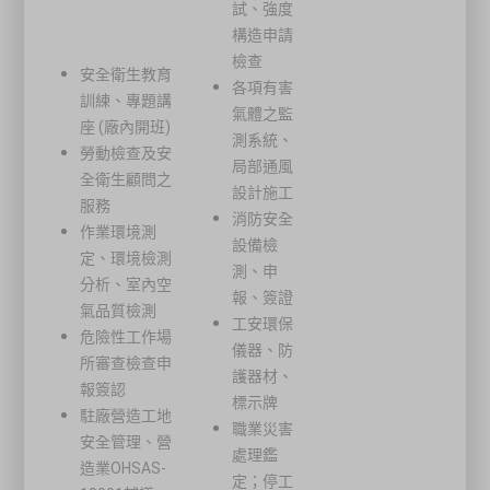
試、強度
構造申請
檢查
安全衛生教育
各項有害
訓練、專題講
氣體之監
座 (廠內開班)
測系統、
勞動檢查及安
局部通風
全衛生顧問之
設計施工
服務
消防安全
作業環境測
設備檢
定、環境檢測
測、申
分析、室內空
報、簽證
氣品質檢測
工安環保
危險性工作場
儀器、防
所審查檢查申
護器材、
報簽認
標示牌
駐廠營造工地
職業災害
安全管理、營
處理鑑
造業OHSAS-
定；停工