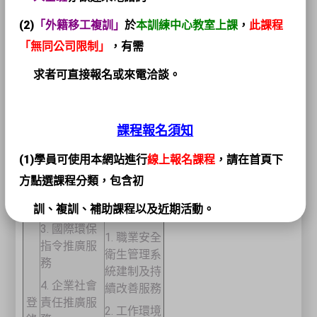
登
(2)
「外籍移工複訓」
於
本訓練中心教室上課
，
此課程
錄
SD1-環保服
SD2-安全
「無同公司限制」
，有需
項
務
服務
目
求者可直接報名或來電洽談。
1. 環境管理
系統建制及
持續改善服
課程報名須知
務
2. 溫室氣體
(1)學員可使用本網站進行
線上報名課程
，請在首頁下
盤查、確
方點選課程分類，包含初
證、查證與
減量服務
訓、複訓、補助課程以及近期活動。
3. 國際環保
1. 職業安全
(2)
個人名義
報名者可直接以
「不登入直接報名」
方式
指令推廣服
衛生管理系
填寫報名資訊；
務
統建制及持
4. 企業社會
公司承辦
者請先完成
會員註冊
後報名。
續改善服務
登
責任推廣服
2. 工作環境
(3)本中心另設有
官方LINE帳號
，
好友連結位於網站右