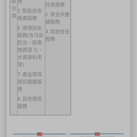
錄
務
改善服務
分
側LINE圖示，如有職安衛課
5. 節能技術
3. 安全供應
項
推廣服務
程相關事宜皆可諮詢，將有專員在線為您服務。
鏈服務
6. 環境技術
4. 其他安全
公告日期：2026/07/27
服務(含污染
服務
防治、廢棄
物資源 化、
水資源利用
等)
關閉
7. 產品環境
資訊揭露服
務
8. 其他環保
服務