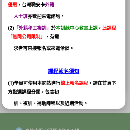
優惠
，台灣職安卡
外籍
06-04
營造職安新制即將上路！進入工地作業
人
士班
亦歡迎來電諮詢。
須持臺灣職安卡，勞動部設緩衝期加強
(2)
「外籍移工複訓」
於
本訓練中心教室上課
，
此課程
輔導
「無同公司限制」
，有需
求者可直接報名或來電洽談。
2024-
10-30
高處作業墜落預防安全檢核表
課程報名須知
(1)學員可使用本網站進行
線上報名課程
，請在首頁下
方點選課程分類，包含初
訓、複訓、補助課程以及近期活動。
(2)
個人名義
報名者可直接以
「不登入直接報名」
方式
填寫報名資訊；