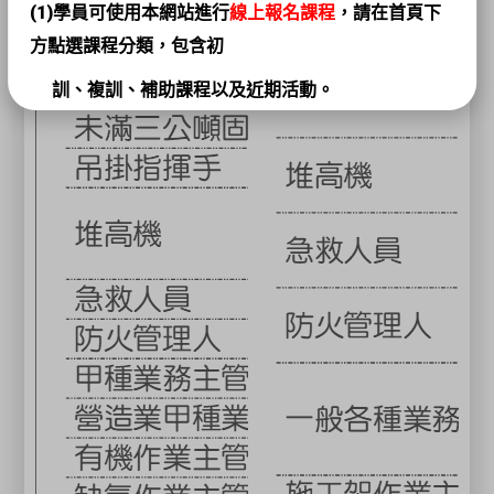
(1)學員可使用本網站進行
線上報名課程
，請在首頁下
方點選課程分類，包含初
訓、複訓、補助課程以及近期活動。
(2)
個人名義
報名者可直接以
「不登入直接報名」
方式
填寫報名資訊；
公司承辦
者請先完成
會員註冊
後報名。
(3)本中心另設有
官方LINE帳號
，
好友連結位於網站右
側LINE圖示，如有職安衛課
程相關事宜皆可諮詢，將有專員在線為您服務。
公告日期：2026/07/27
關閉